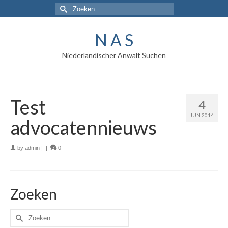
N A S
Niederländischer Anwalt Suchen
Test
4
JUN 2014
advocatennieuws
by
admin
|
|
0
Zoeken